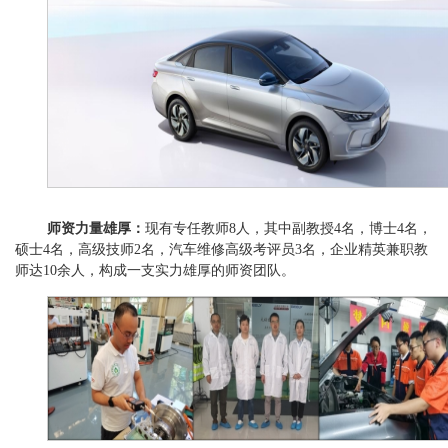
师资力量雄厚
：
现有专任教师
8
人，其中副教授
4
名，博士
4
名，
硕士
4
名，高级技师
2名，汽车维修高级考评员3名，企业精英兼职教
师达10余人
，构成一支实力雄厚的师资团队。