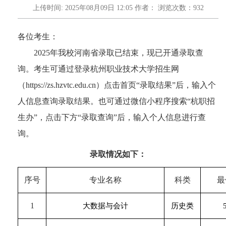
上传时间: 2025年08月09日 12:05 作者： 浏览次数：
932
各位考生：
202
5
年我校
河南
省
录取已结束，现已开通录取查
询。考生可通过登录杭州职业技术
大学
招生网
（
https://zs.hzvtc.edu.cn）点击首页“录取结果”后，输入个
人信息查询录取结果。也可通过微信小程序搜索“杭职招
生办”，点击下方“录取查询”后，输入个人信息进行查
询。
录取情况如下：
序号
专业名称
科类
最
1
大数据与会计
历史类