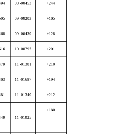
494
08 -00453
+244
505
09 -00203
+165
468
09 -00439
+128
516
10 -00795
+201
479
11 -01381
+210
463
11 -01687
+194
481
11 -01340
+212
+180
449
11 -01925