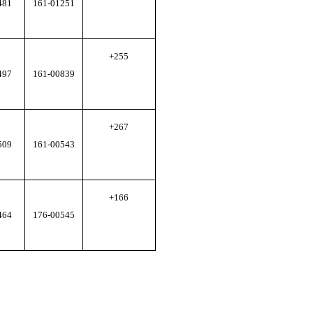
481
161-01251
+255
497
161-00839
+267
509
161-00543
+166
464
176-00545