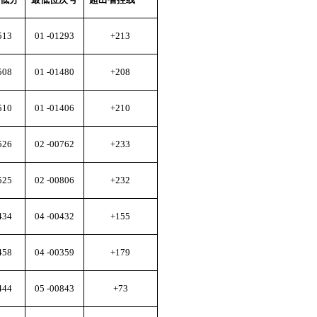
513
01 -01293
+213
508
01 -01480
+208
510
01 -01406
+210
526
02 -00762
+233
525
02 -00806
+232
434
04 -00432
+155
458
04 -00359
+179
444
05 -00843
+73