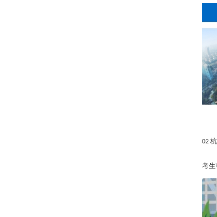
杭
02
考生